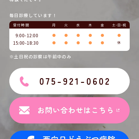
毎日診療しています！
受付時間
月
火
水
木
金
土･日･祝
9:00-12:00
●
●
●
●
●
●
15:00-18:30
●
●
●
●
●
休
※土日祝の診察は午前中のみ