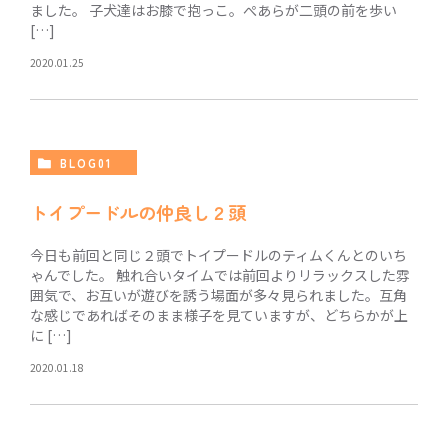
ました。 子犬達はお膝で抱っこ。ぺあらが二頭の前を歩い
[…]
2020.01.25
BLOG01
トイプードルの仲良し２頭
今日も前回と同じ２頭でトイプードルのティムくんとのいち
ゃんでした。 触れ合いタイムでは前回よりリラックスした雰
囲気で、お互いが遊びを誘う場面が多々見られました。互角
な感じであればそのまま様子を見ていますが、どちらかが上
に […]
2020.01.18