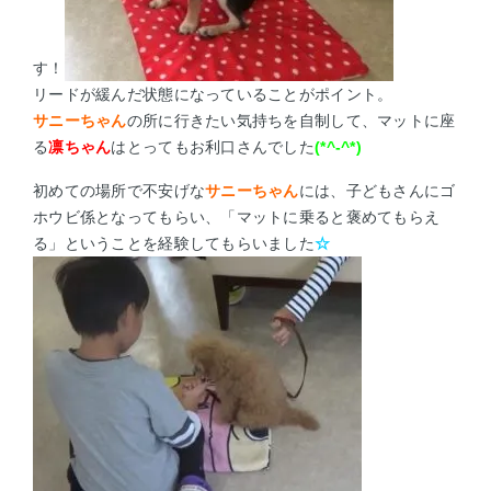
す！
リードが緩んだ状態になっていることがポイント。
サニーちゃん
の所に行きたい気持ちを自制して、マットに座
る
凛ちゃん
はとってもお利口さんでした
(*^-^*)
初めての場所で不安げな
サニーちゃん
には、子どもさんにゴ
ホウビ係となってもらい、「マットに乗ると褒めてもらえ
る」ということを経験してもらいました
☆