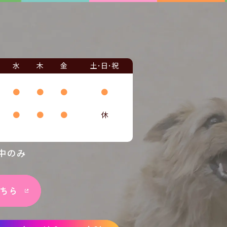
水
木
金
土･日･祝
●
●
●
●
●
●
●
休
中のみ