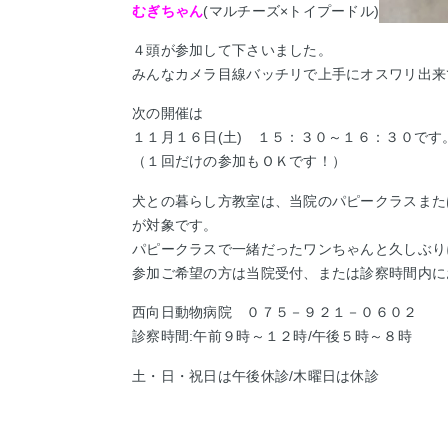
むぎちゃん
(マルチーズ×トイプードル)
４頭が参加して下さいました。
みんなカメラ目線バッチリで上手にオスワリ出来
次の開催は
１１月１６日(土)
１５：３０～１６：３０です
（１回だけの参加もＯＫです！）
犬との暮らし方教室は、当院のパピークラスまた
が対象です。
パピークラスで一緒だったワンちゃんと久しぶり
参加ご希望の方は当院受付、または診察時間内に
西向日動物病院 ０７５－９２１－０６０２
診察時間:午前９時～１２時/午後５時～８時
土・日・祝日は午後休診/木曜日は休診